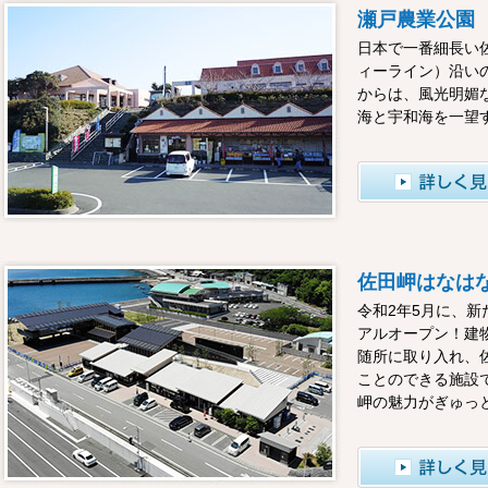
瀬戸農業公園
日本で一番細長い
ィーライン）沿い
からは、風光明媚
海と宇和海を一望
佐田岬はなは
令和2年5月に、
アルオープン！建
随所に取り入れ、
ことのできる施設
岬の魅力がぎゅっ