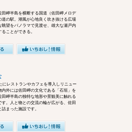
佐田岬半島を横断する国道（佐田岬メロデ
の道の駅。潮風が心地良く吹き抜ける広場
な眺望をパノラマで見渡せ、雄大な瀬戸内
することができる。
な
新たにレストランやカフェを導入しリニュー
物内外には佐田岬の文化である「石垣」を
佐田岬半島の独特な地形や景観美に触れる
です。人と物との交流の輪が広がる、佐田
と詰まった施設です。