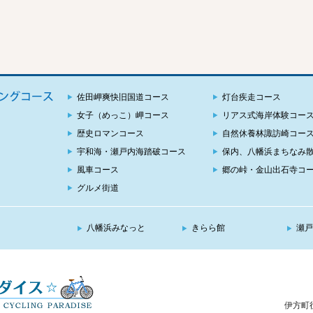
佐田岬爽快旧国道コース
灯台疾走コース
女子（めっこ）岬コース
リアス式海岸体験コー
歴史ロマンコース
自然休養林諏訪崎コー
宇和海・瀬戸内海踏破コース
保内、八幡浜まちなみ
風車コース
郷の峠・金山出石寺コ
グルメ街道
八幡浜みなっと
きらら館
瀬戸
伊方町役