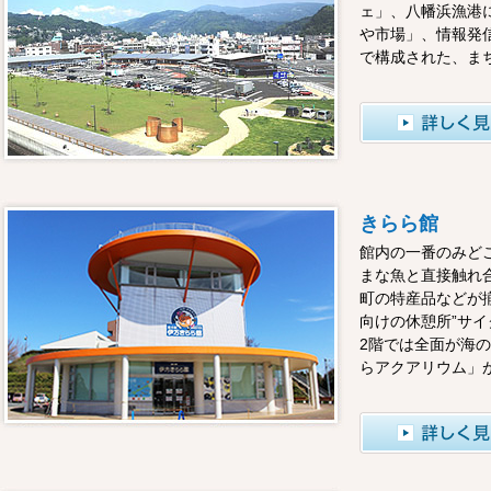
ェ」、八幡浜漁港
や市場」、情報発
で構成された、ま
きらら館
館内の一番のみど
まな魚と直接触れ
町の特産品などが
向けの休憩所”サイ
2階では全面が海
らアクアリウム」