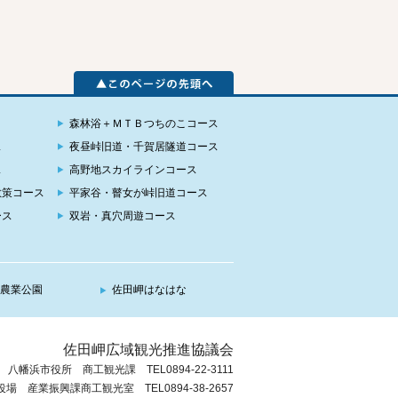
森林浴＋ＭＴＢつちのこコース
ス
夜昼峠旧道・千賀居隧道コース
ス
高野地スカイラインコース
散策コース
平家谷・瞽女が峠旧道コース
ース
双岩・真穴周遊コース
農業公園
佐田岬はなはな
佐田岬広域観光推進協議会
八幡浜市役所 商工観光課 TEL0894-22-3111
場 産業振興課商工観光室 TEL0894-38-2657